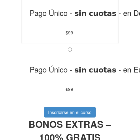
Pago Único - 𝘀𝗶𝗻 𝗰𝘂𝗼𝘁𝗮𝘀 - en
$99
Pago Único - 𝘀𝗶𝗻 𝗰𝘂𝗼𝘁𝗮𝘀 - en
€99
Inscribirse en el curso
BONOS EXTRAS –
100% GRATIS