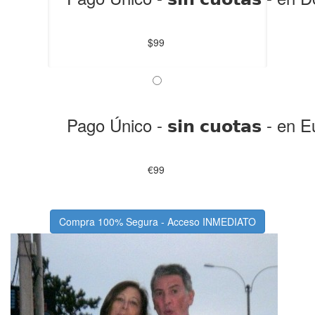
$99
Pago Único - 𝘀𝗶𝗻 𝗰𝘂𝗼𝘁𝗮𝘀 - en
€99
Compra 100% Segura - Acceso INMEDIATO