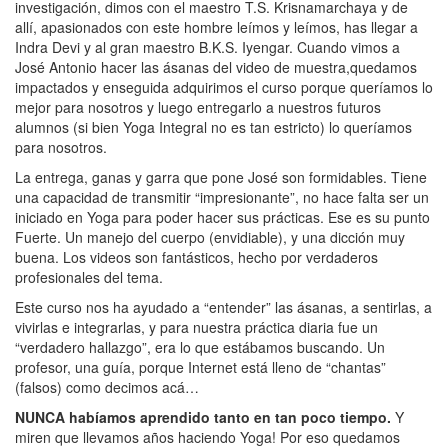
investigación, dimos con el maestro T.S. Krisnamarchaya y de
allí, apasionados con este hombre leímos y leímos, has llegar a
Indra Devi y al gran maestro B.K.S. Iyengar. Cuando vimos a
José Antonio hacer las ásanas del video de muestra,quedamos
impactados y enseguida adquirimos el curso porque queríamos lo
mejor para nosotros y luego entregarlo a nuestros futuros
alumnos (si bien Yoga Integral no es tan estricto) lo queríamos
para nosotros.
La entrega, ganas y garra que pone José son formidables. Tiene
una capacidad de transmitir “impresionante”, no hace falta ser un
iniciado en Yoga para poder hacer sus prácticas. Ese es su punto
Fuerte. Un manejo del cuerpo (envidiable), y una dicción muy
buena. Los videos son fantásticos, hecho por verdaderos
profesionales del tema.
Este curso nos ha ayudado a “entender” las ásanas, a sentirlas, a
vivirlas e integrarlas, y para nuestra práctica diaria fue un
“verdadero hallazgo”, era lo que estábamos buscando. Un
profesor, una guía, porque Internet está lleno de “chantas”
(falsos) como decimos acá…
NUNCA habíamos aprendido tanto en tan poco tiempo.
Y
miren que llevamos años haciendo Yoga! Por eso quedamos