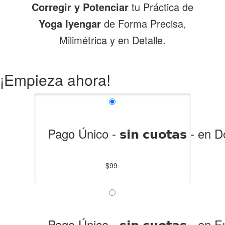
Corregir y Potenciar
tu Práctica de
Yoga Iyengar
de Forma Precisa,
Milimétrica y en Detalle.
¡Empieza ahora!
Pago Único - 𝘀𝗶𝗻 𝗰𝘂𝗼𝘁𝗮𝘀 - en
$99
Pago Único - 𝘀𝗶𝗻 𝗰𝘂𝗼𝘁𝗮𝘀 - en