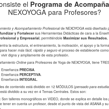
onsiste el
Programa de Acompaña
NEXOYOGA para Profesores?
amiento y Acompañamiento Profesional
de NEXOYOGA
está
diseñado p
fundizar y Fortalecer
sus Herramientas Didácticas de cara a la Ense
rofesional y Empresarial
, permitiéndole
Maximizar sus Resultado
s.
tra la estructura, el entrenamiento, la motivación, el apoyo y la forma
a para hacer
más fácil, rápido y seguro
el proceso de establecerte com
y vivir digna y ampliamente de esta profesión.
añamiento On
line
para Profesores de Yoga de NEXOYOGA, tiene TRES
a Enseñanza
PRECISA
.
a Enseñanza
PERCEPTIVA
.
a Enseñanza
INTEGRAL
.
les de contenido está dividido en 12 MÓDULOS (
pensado para estudiar
 está dividido a su vez en 4 Temas Centrales. Estos son:
:
Son talleres monográficos en VIDEO, donde se explica en detalle los
 tener en cuenta un profesor, desde el punto de vista del ASANA y s
o.