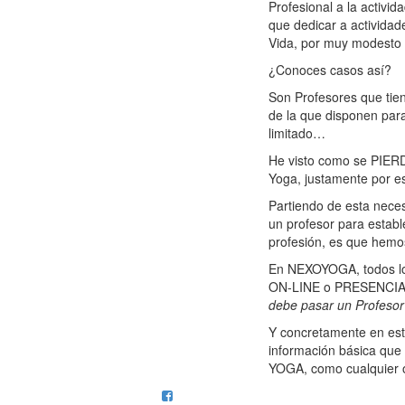
Profesional a la activ
que dedicar a activida
Vida, por muy modesto 
¿Conoces casos así?
Son Profesores que tien
de la que disponen par
limitado…
He visto como se PIER
Yoga, justamente por es
Partiendo de esta nece
un profesor para esta
profesión, es que hem
En NEXOYOGA, todos los
ON-LINE o
PRESENCIAL 
debe pasar un Profeso
Y concretamente en es
información básica que
YOGA, como cualquier o