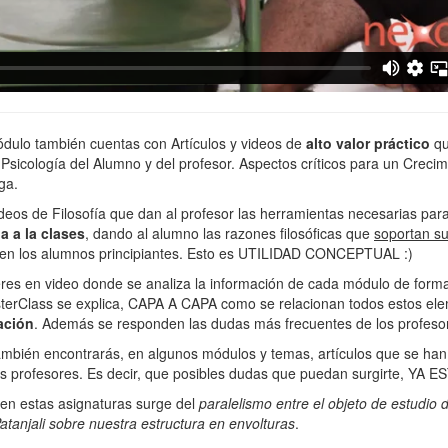
ódulo también cuentas con Artículos y videos de
alto valor práctico
qu
 Psicología del Alumno y del profesor. Aspectos críticos para un Cr
ga.
videos de Filosofía que dan al profesor las herramientas necesarias par
a a la clase
s
, dando al alumno las razones filosóficas que
soportan su 
 en los alumnos principiantes. Esto es UTILIDAD CONCEPTUAL :)
eres en video donde se analiza la información de cada módulo de for
erClass se explica, CAPA A CAPA como se relacionan todos estos ele
ación
. Además se responden las dudas más frecuentes de los profeso
ambién encontrarás, en algunos módulos y temas, artículos que se h
ros profesores. Es decir, que posibles dudas que puedan surgirte, YA
r en estas asignaturas surge del
paralelismo entre el objeto de estudio d
atanjali sobre nuestra estructura en envolturas
.