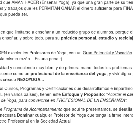
idad que AMAN HACER (Enseñar Yoga), ya que una gran parte de su tiem
des y trabajos que les PERMITAN GANAR el dinero suficiente para FINA
que pueda ser.
en que limitarse a enseñar a un reducido grupo de alumnos, porque el
a enseñar, y sobre todo, para su
práctica personal, estudio y recicla
DEN excelentes Profesores de Yoga, con un
Gran Potencial y Vocación
ta misma razón... Es una pena :(
sidad y conociendo muy bien, y de primera mano, todos los problemas 
blecerse como un
profesional de la enseñanza del yoga
, y vivir dign
os creado
NEXOYOGA...
 Cursos, Programas y Certificaciones que desarrollamos e impartimo
(en varios países), tienen este
Enfoque y Propósito
: "
Acortar el
ca
r de Yoga, para convertirse en PROFESIONAL DE LA ENSEÑANZA".
te
Programa de Acompañamiento
que aquí te presentamos, se
destil
 necesita
Dominar
cualquier Profesor de Yoga que tenga la firme inte
tro Profesional en la Sociedad Actual