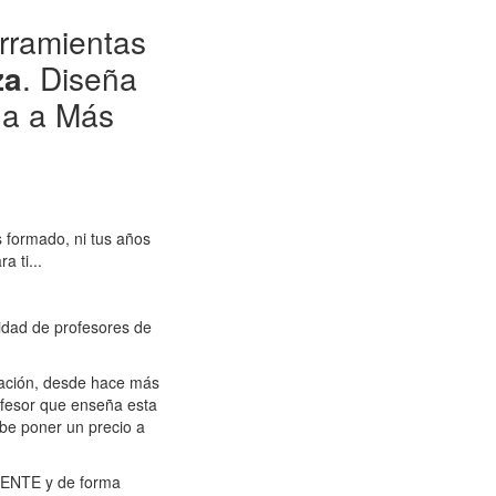
rramientas
za
. Diseña
ga a Más
s formado, ni tus años
a ti...
sidad de profesores de
ración, desde hace más
profesor que enseña esta
e poner un precio a
ENTE y de forma