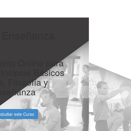
 Enseñanza
nto Online para
incipios Básicos
, Filosofía y
Enseñanza
tudiar este Curso