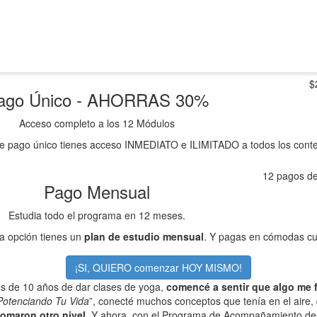
$
ago Único - AHORRAS 30%
Acceso completo a los 12 Módulos
e pago único tienes acceso INMEDIATO e ILIMITADO a todos los cont
12 pagos d
Pago Mensual
Estudia todo el programa en 12 meses.
a opción tienes un
plan de estudio mensual
. Y pagas en cómodas c
¡SI, QUIERO comenzar HOY MISMO!
s de 10 años de dar clases de yoga,
comencé a sentir que algo me f
Potenciando Tu Vida
”, conecté muchos conceptos que tenía en el aire,
tomaron otro nivel
. Y ahora, con el Programa de Acompañamiento 