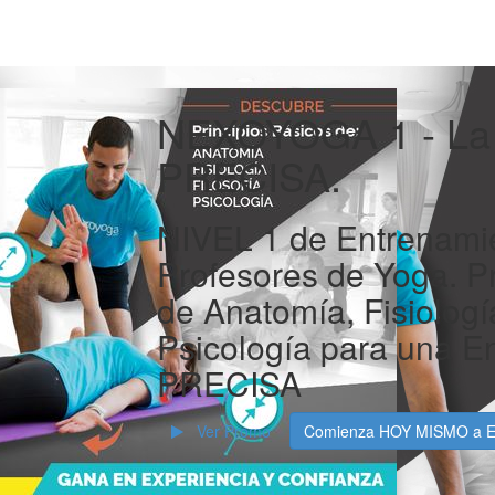
NEXOYOGA 1 - La
PRECISA.
NIVEL 1 de Entrenamie
Profesores de Yoga. Pr
de Anatomía, Fisiología
Psicología para una 
PRECISA
Ver Promo
Comienza HOY MISMO a Es