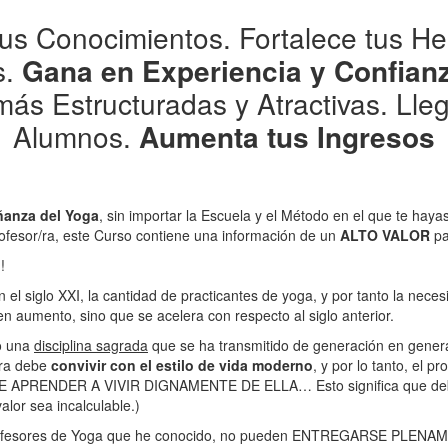
us Conocimientos. Fortalece tus He
s.
Gana en Experiencia y Confian
más Estructuradas y Atractivas. Lle
Alumnos.
Aumenta tus Ingresos
anza del Yoga
, sin importar la Escuela y el Método en el que te haya
ofesor/ra, este Curso contiene una información de un
ALTO VALOR
par
!
el siglo XXI, la cantidad de practicantes de yoga, y por tanto la nece
en aumento, sino que se acelera con respecto al siglo anterior.
o una
disciplina sagrada
que se ha transmitido de generación en gene
ora debe
convivir con el estilo de vida moderno
, y por lo tanto, el 
EBE APRENDER A VIVIR DIGNAMENTE DE ELLA… Esto significa que deb
alor sea incalculable.)
rofesores de Yoga que he conocido, no pueden ENTREGARSE PLENAM