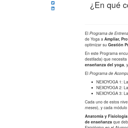
¿En qué c
El
Programa de Entren
de Yoga a
Ampliar, Pro
optimizar su
Gestión P
En este Programa encuen
destilada) que necesit
enseñanza del yoga
, 
El
Programa de Acomp
NEXOYOGA 1: L
NEXOYOGA 2: L
NEXOYOGA 3: L
Cada uno de estos nive
meses
), y cada módulo
Anatomía y Fisiología
de enseñanz
a
que debe
Fisiológico en el Alumn