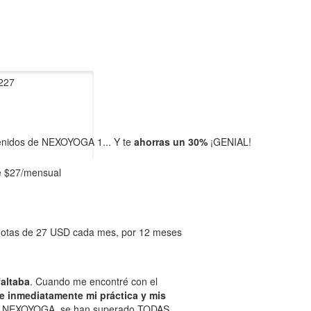
227
enidos de NEXOYOGA 1... Y te
ahorras un 30%
¡GENIAL!
e $27/mensual
uotas de 27 USD cada mes, por 12 meses
altaba
. Cuando me encontré con el
e inmediatamente mi práctica y mis
de NEXOYOGA, se han superado TODAS