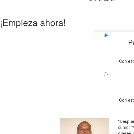
¡Empieza ahora!
P
Con est
Con est
"Despué
curso:
“
clases 