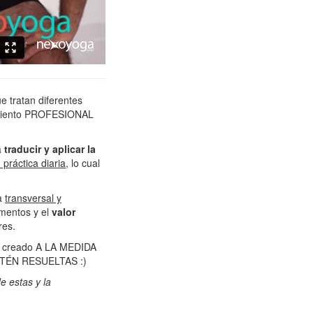
e tratan diferentes
ecimiento PROFESIONAL
a
traducir y aplicar la
práctica diari
a
, lo cual
ma
transversal y
mentos y el
valor
res.
an creado A LA MEDIDA
 ESTÉN RESUELTAS :)
e estas y la