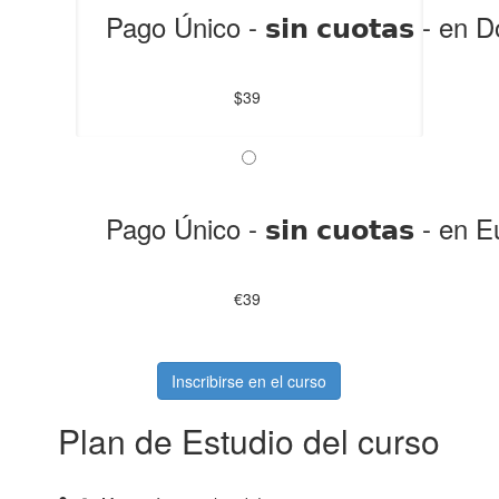
Pago Único - 𝘀𝗶𝗻 𝗰𝘂𝗼𝘁𝗮𝘀 - en
$39
Pago Único - 𝘀𝗶𝗻 𝗰𝘂𝗼𝘁𝗮𝘀 - en
€39
Inscribirse en el curso
Plan de Estudio del curso