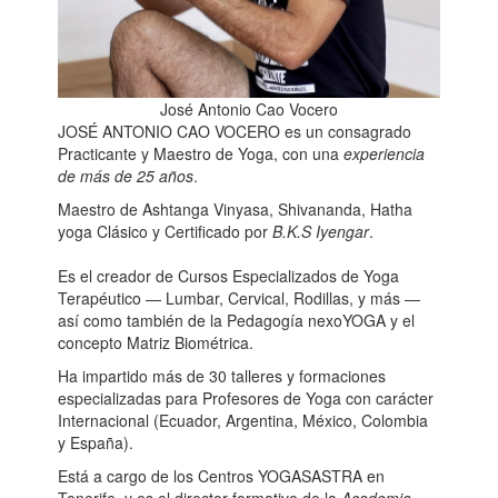
José Antonio Cao Vocero
JOSÉ ANTONIO CAO VOCERO
es un consagrado
Practicante y Maestro de Yoga, con una
experiencia
de más de 25 años
.
Maestro de Ashtanga Vinyasa, Shivananda, Hatha
yoga Clásico y Certificado por
B.K.S Iyengar
.
Es el creador de Cursos Especializados de Yoga
Terapéutico
—
Lumbar, Cervical, Rodillas, y más —
así como también de la Pedagogía nexoYOGA y el
concepto Matriz Biométrica.
Ha impartido más de 30 talleres y formaciones
especializadas para Profesores de Yoga con carácter
Internacional
(Ecuador, Argentina, México, Colombia
y España).
Está a cargo de los Centros YOGASASTRA en
Tenerife, y es el director formativo de la
Academia