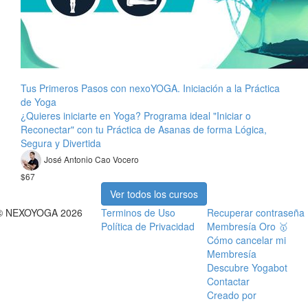
Tus Primeros Pasos con nexoYOGA. Iniciación a la Práctica
de Yoga
¿Quieres iniciarte en Yoga? Programa ideal "Iniciar o
Reconectar" con tu Práctica de Asanas de forma Lógica,
Segura y Divertida
José Antonio Cao Vocero
$67
Ver todos los cursos
© NEXOYOGA 2026
Terminos de Uso
Recuperar contraseña
Política de Privacidad
Membresía Oro 🥇
Cómo cancelar mi
Membresía
Descubre Yogabot
Contactar
Creado por