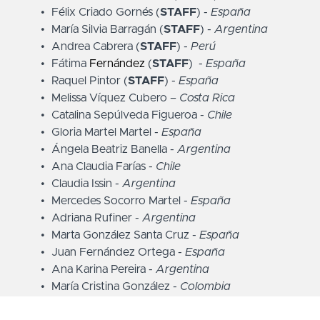
Félix Criado Gornés (
STAFF
) -
España
María Silvia Barragán (
STAFF
) -
Argentina
Andrea Cabrera (
STAFF
) -
Perú
Fátima
Fernández
(
STAFF
)
-
España
Raquel Pintor (
STAFF
) -
España
Melissa Víquez Cubero
– Costa Rica
Catalina Sepúlveda Figueroa -
Chile
Gloria Martel Martel -
España
Ángela Beatriz Banella -
Argentina
Ana Claudia Farías -
Chile
Claudia Issin -
Argentina
Mercedes Socorro Martel -
España
Adriana Rufiner -
Argentina
Marta González Santa Cruz -
España
Juan Fernández Ortega -
España
Ana Karina Pereira -
Argentina
María Cristina González -
Colombia
Janis Caceres Rosado -
USA