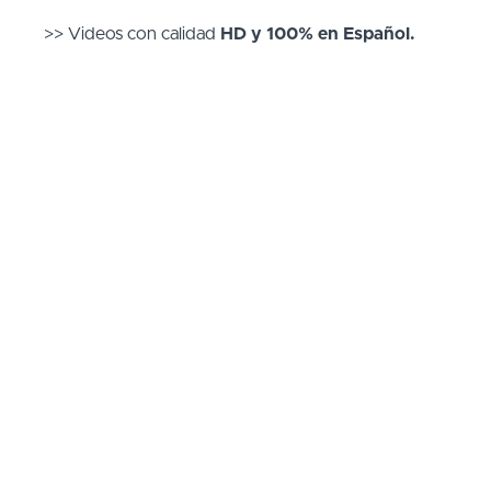
>> Videos con calidad
HD y 100% en Español.
>> Disfrútalo
desde cualquier dispositivo
(
Teléfono, Tablets o PC
)
>> Practica
cuando y donde quieras
. Evita
desplazamientos, atascos y pérdidas de tiempo.
>> Aprende los
elementos de seguridad
de cada
postura.
>>
Secuencias optimizadas
para avanzar de
forma
efectiva y segura