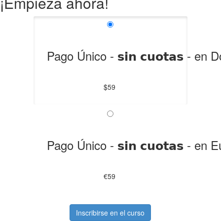
¡Empieza ahora!
Pago Único - 𝘀𝗶𝗻 𝗰𝘂𝗼𝘁𝗮𝘀 - en
$59
Pago Único - 𝘀𝗶𝗻 𝗰𝘂𝗼𝘁𝗮𝘀 - en
€59
Inscribirse en el curso