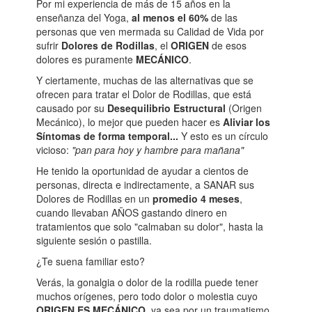
Por mi experiencia de más de 15 años en la
enseñanza del Yoga,
al menos el 60%
de las
personas que ven mermada su Calidad de Vida por
sufrir
Dolores de Rodillas
, el
ORIGEN
de esos
dolores es puramente
MECÁNICO
.
Y ciertamente, muchas de las alternativas que se
ofrecen para tratar el Dolor de Rodillas, que está
causado por su
Desequilibrio Estructural
(Origen
Mecánico), lo mejor que pueden hacer es
Aliviar los
Síntomas de forma temporal...
Y esto es un círculo
vicioso:
"pan para hoy y hambre para mañana"
He tenido la oportunidad de ayudar a cientos de
personas, directa e indirectamente, a SANAR sus
Dolores de Rodillas en un
promedio 4 meses
,
cuando llevaban AÑOS gastando dinero en
tratamientos que solo "calmaban su dolor", hasta la
siguiente sesión o pastilla.
¿Te suena familiar esto?
Verás, la gonalgia o dolor de la rodilla puede tener
muchos orígenes, pero todo dolor o molestia cuyo
ORIGEN ES MECÁNICO
, ya sea por un traumatismo