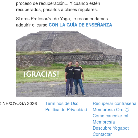
proceso de recuperación... Y cuando estén
recuperados, pasarlos a clases regulares.
Si eres Profesor/ra de Yoga, te recomendamos
adquirir el curso
CON LA GUÍA DE ENSEÑANZA
© NEXOYOGA 2026
Terminos de Uso
Recuperar contraseña
Política de Privacidad
Membresía Oro 🥇
Cómo cancelar mi
Membresía
Descubre Yogabot
Contactar